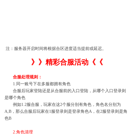
台
服
服
范
围
759-
759
823
传
2025-
855
奇
01-6
856-
856
866
10:00-
874
霸
11:00
881-
主
881
882
882
注：服务器开启时间将根据合区进度适当提前或延迟。
》》精彩合服活动《《
合服处理规则：
1.同一账号下在多服都拥有角色
合服后玩家登陆还是从合服前的入口登陆，从哪个入口登录则
是哪个角色
例如1.2服合服，玩家在这2个服分别有角色，角色名分别为
A,B，那么合服后玩家在1服登录则是登录角色A，在2服登录则是角
色B
2.
角色清理