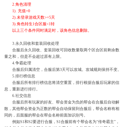
2.
角色清理
1). 充值=0
2).未登录游戏天数>=5天
3).角色转生1合区服<1转
以上三个条件同时满足时，该角色信息删除。
3.永久回收和套装回收处理
合服后永久回收、套装回收可回收数量取两个区合区前剩余数
量之和，但是不会超过原有上限。
4.争霸处理
合服后归属清空，合服后第3天可以攻城。攻城规则保持不变。
5.排行榜信息
合服后所有排行榜信息将清空重置，排行根据合服后玩家的信
息，重新进行排行。
6.社交信息
合服后所有玩家的好友、帮会资金为负的帮会在合服后自动解
散，其他帮会资金为正数的帮会自动保留到合服后，帮会名称有相
同的，后面服的帮会在帮会名称前面加识别号。
例如S1和S2要进行合服，S1合服前有个帮会名为“传奇霸主”，