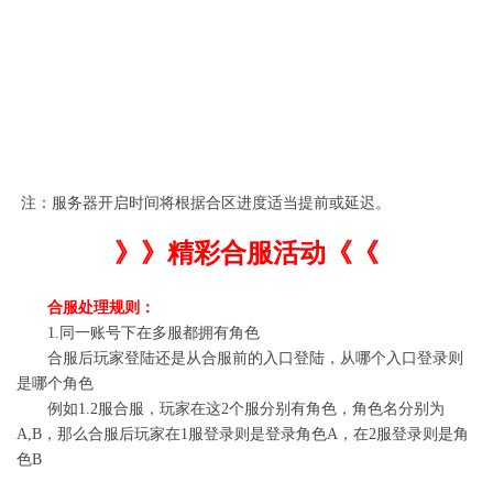
台
服
服
范
围
879-
879
881
传
2025-
882
奇
01-17
883-
883
884
10:00-
884
霸
11:00
885-
主
885
886
886
注：服务器开启时间将根据合区进度适当提前或延迟。
》》精彩合服活动《《
合服处理规则：
1.同一账号下在多服都拥有角色
合服后玩家登陆还是从合服前的入口登陆，从哪个入口登录则
是哪个角色
例如1.2服合服，玩家在这2个服分别有角色，角色名分别为
A,B，那么合服后玩家在1服登录则是登录角色A，在2服登录则是角
色B