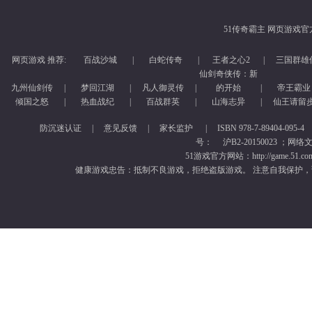
51传奇霸主 网页游戏
网页游戏
推荐:
百战沙城
|
白蛇传奇
|
王者之心2
|
三国群雄
仙剑奇侠传：新
九州仙剑传
|
梦回江湖
|
凡人御灵传
|
的开始
|
帝王霸业
倾国之怒
|
热血战纪
|
百战群英
|
山海志异
|
仙王请留
防沉迷认证
|
意见反馈
|
家长监护
|
ISBN 978-7-89404-095-4
号：
沪B2-20150023
；网络文
51游戏官方网站：http://game.51.com/ 
健康游戏忠告：抵制不良游戏，拒绝盗版游戏。 注意自我保护，