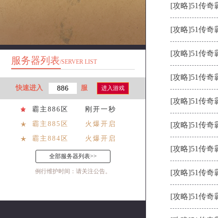
[攻略]
51传奇
[攻略]
51传奇
[攻略]
51传奇
服务器列表
/SERVER LIST
[攻略]
51传
快速进入
服
进入游戏
[攻略]
51传奇
霸主886区
刚开一秒
霸主885区
火爆开启
[攻略]
51传奇
霸主884区
火爆开启
[攻略]
51传奇
全部服务器列表>>
例行维护时间：请关注公告。
[攻略]
51传奇
[攻略]
51传奇