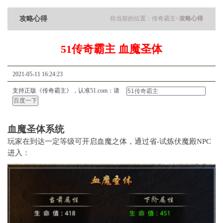
攻略心得
你当前的位置：
传奇霸主
>
攻略心得
51传奇霸主 血魔圣体
2021-05-11 16:24:23
支持正版《传奇霸主》，认准51.com：请
血魔圣体系统
玩
家在
到达一定等级
可开启血魔之体，通过省
-
试炼伏魔殿
N
PC
进入
：