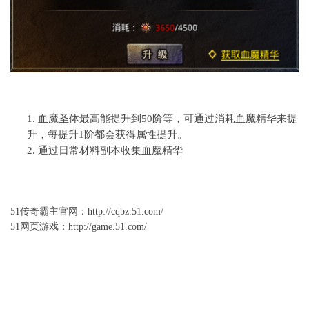
1.
血魔圣体最高能提升到
5
0
阶等
，可通过消耗血魔精华来提
升，每提升
1
阶都会获得属性提升。
2.
通过日常材料副本收集血魔精华
51
传奇霸主官网
：
http://cqbz.51.com/
51网页游戏：
http://game.51.com/