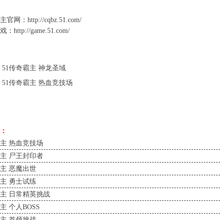
主官网
：
http://cqbz.51.com/
游戏：
http://game.51.com/
：
51传奇霸主 神龙圣域
：
51传奇霸主 热血竞技场
：
霸主 热血竞技场
霸主 尸王封印者
霸主 恶魔出世
霸主 勇士试练
霸主 日常精英挑战
主 个人BOSS
霸主 首领挑战