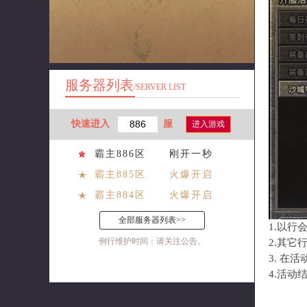
服务器列表
/SERVER LIST
快速进入
服
进入游戏
霸主886区
刚开一秒
霸主885区
火爆开启
霸主884区
火爆开启
全部服务器列表>>
1
.
以行
例行维护时间：请关注公告。
2.
其它
3
.
在活
4.
活动